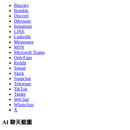
Bluesky
Bumble
Discord
iMessage
Instagram
LINE
LinkedIn
Messenger
MSN
Microsoft Teams
OnlyFans
Reddit
Signal
Slack
Snapchat
Telegram
TikTok
Tinder
WeChat
WhatsApp
X
AI 聊天截圖