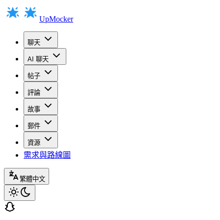
UpMocker
聊天
AI 聊天
帖子
評論
故事
郵件
資源
需求與路線圖
繁體中文