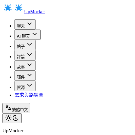
UpMocker
聊天
AI 聊天
帖子
評論
故事
郵件
資源
需求與路線圖
繁體中文
UpMocker