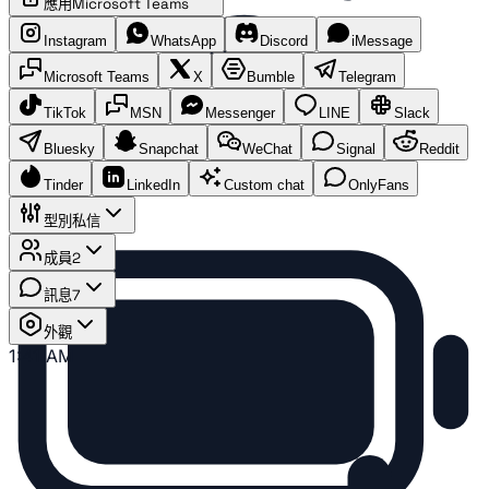
應用
Microsoft Teams
Instagram
WhatsApp
Discord
iMessage
Microsoft Teams
X
Bumble
Telegram
TikTok
MSN
Messenger
LINE
Slack
Bluesky
Snapchat
WeChat
Signal
Reddit
Tinder
LinkedIn
Custom chat
OnlyFans
型別
私信
成員
2
訊息
7
外觀
1:41 AM