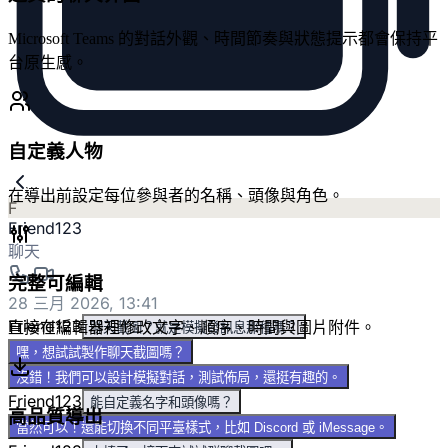
Microsoft Teams 的對話外觀、時間節奏與狀態提示都會保持平
台原生感。
自定義人物
在導出前設定每位參與者的名稱、頭像與角色。
F
Friend123
聊天
完整可編輯
28 三月 2026, 13:41
Friend123
直接在編輯器裡修改文字、順序、時間與圖片附件。
聊天截圖？就是模擬發訊息那種嗎？
嘿，想試試製作聊天截圖嗎？
沒錯！我們可以設計模擬對話，測試佈局，還挺有趣的。
Friend123
能自定義名字和頭像嗎？
高品質導出
當然可以！還能切換不同平臺樣式，比如 Discord 或 iMessage。