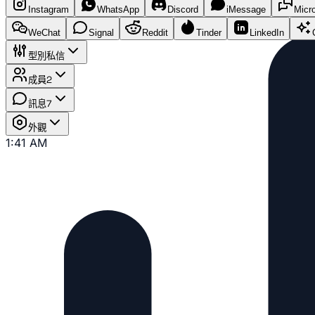
Instagram
WhatsApp
Discord
iMessage
Micr
WeChat
Signal
Reddit
Tinder
LinkedIn
型別
私信
成員
2
訊息
7
外觀
1:41 AM