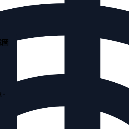
截圖
感。