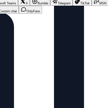
osoft Teams
X
Bumble
Telegram
TikTok
MSN
Custom chat
OnlyFans