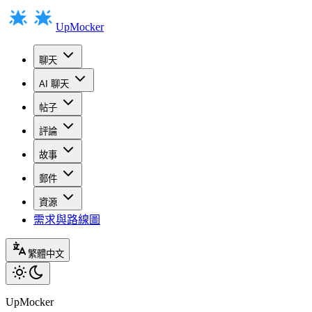
UpMocker
聊天
AI 聊天
帖子
評論
故事
郵件
資源
需求與路線圖
繁體中文
UpMocker