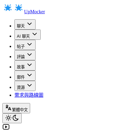
UpMocker
聊天
AI 聊天
帖子
評論
故事
郵件
資源
需求與路線圖
繁體中文