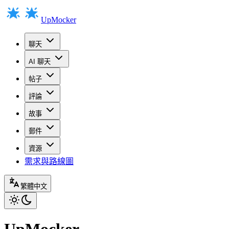
UpMocker
聊天
AI 聊天
帖子
評論
故事
郵件
資源
需求與路線圖
繁體中文