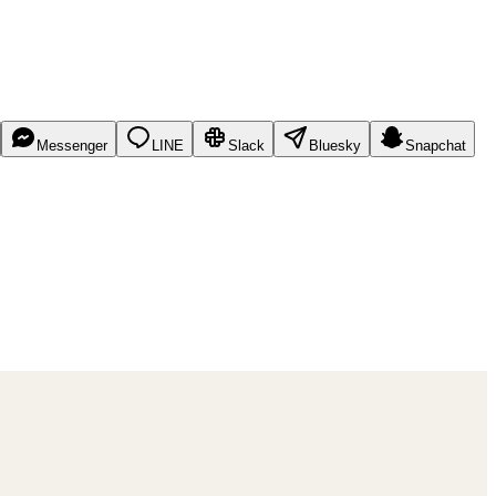
Messenger
LINE
Slack
Bluesky
Snapchat