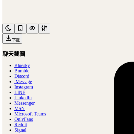
下載
聊天截圖
Bluesky
Bumble
Discord
iMessage
Instagram
LINE
LinkedIn
Messenger
MSN
Microsoft Teams
OnlyFans
Reddit
Signal