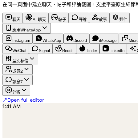
在同一頁面中建立聊天、帖子和評論截圖，支援平臺原生細節
聊天
AI 聊天
帖子
評論
故事
郵件
應用
WhatsApp
Instagram
WhatsApp
Discord
iMessage
Micr
WeChat
Signal
Reddit
Tinder
LinkedIn
型別
私信
成員
2
訊息
7
外觀
↗
Open full editor
1:41 AM