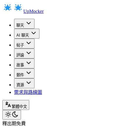
UpMocker
聊天
AI 聊天
帖子
評論
故事
郵件
資源
需求與路線圖
繁體中文
釋出期免費