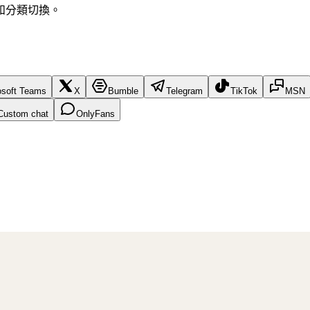
和分類切換。
osoft Teams
X
Bumble
Telegram
TikTok
MSN
Custom chat
OnlyFans