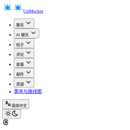
UpMocker
聊天
AI 聊天
帖子
评论
故事
邮件
资源
需求与路线图
简体中文