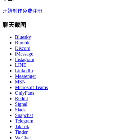
开始制作
免费注册
聊天截图
Bluesky
Bumble
Discord
iMessage
Instagram
LINE
LinkedIn
Messenger
MSN
Microsoft Teams
OnlyFans
Reddit
Signal
Slack
Snapchat
Telegram
TikTok
Tinder
WeChat