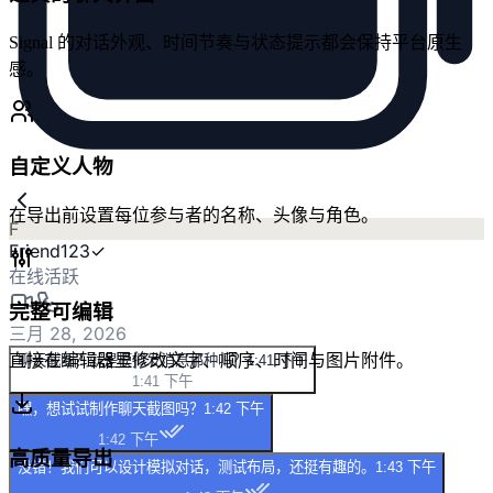
Signal 的对话外观、时间节奏与状态提示都会保持平台原生
感。
自定义人物
在导出前设置每位参与者的名称、头像与角色。
F
Friend123
✓
在线活跃
完整可编辑
三月 28, 2026
直接在编辑器里修改文字、顺序、时间与图片附件。
聊天截图？就是模拟发消息那种吗？
1:41 下午
1:41 下午
嘿，想试试制作聊天截图吗？
1:42 下午
1:42 下午
高质量导出
没错！我们可以设计模拟对话，测试布局，还挺有趣的。
1:43 下午