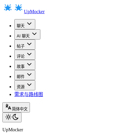
UpMocker
聊天
AI 聊天
帖子
评论
故事
邮件
资源
需求与路线图
简体中文
UpMocker