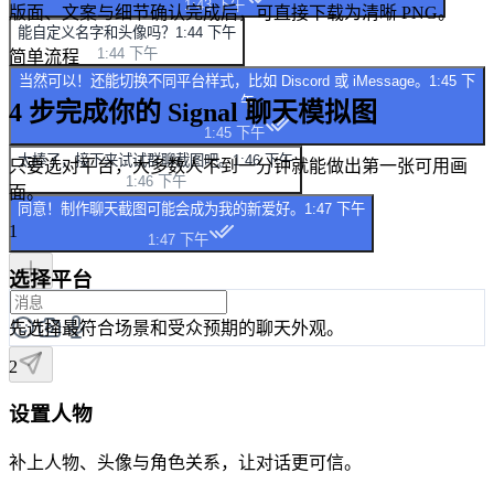
1:43 下午
版面、文案与细节确认完成后，可直接下载为清晰 PNG。
能自定义名字和头像吗？
1:44 下午
1:44 下午
简单流程
当然可以！还能切换不同平台样式，比如 Discord 或 iMessage。
1:45 下
午
4 步完成你的 Signal 聊天模拟图
1:45 下午
太棒了，接下来试试群聊截图吧。
1:46 下午
只要选对平台，大多数人不到一分钟就能做出第一张可用画
1:46 下午
面。
同意！制作聊天截图可能会成为我的新爱好。
1:47 下午
1
1:47 下午
选择平台
先选择最符合场景和受众预期的聊天外观。
2
设置人物
补上人物、头像与角色关系，让对话更可信。