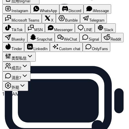
应用
Signal
Instagram
WhatsApp
Discord
iMessage
Microsoft Teams
X
Bumble
Telegram
TikTok
MSN
Messenger
LINE
Slack
Bluesky
Snapchat
WeChat
Signal
Reddit
Tinder
LinkedIn
Custom chat
OnlyFans
类型
私信
成员
2
消息
7
外观
1:41 AM