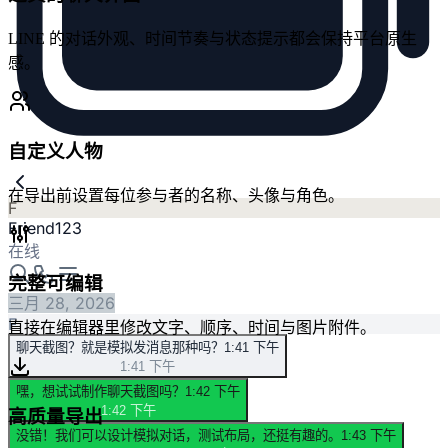
LINE 的对话外观、时间节奏与状态提示都会保持平台原生
感。
自定义人物
在导出前设置每位参与者的名称、头像与角色。
F
Friend123
在线
完整可编辑
三月 28, 2026
F
直接在编辑器里修改文字、顺序、时间与图片附件。
聊天截图？就是模拟发消息那种吗？
1:41 下午
1:41 下午
嘿，想试试制作聊天截图吗？
1:42 下午
1:42 下午
高质量导出
没错！我们可以设计模拟对话，测试布局，还挺有趣的。
1:43 下午