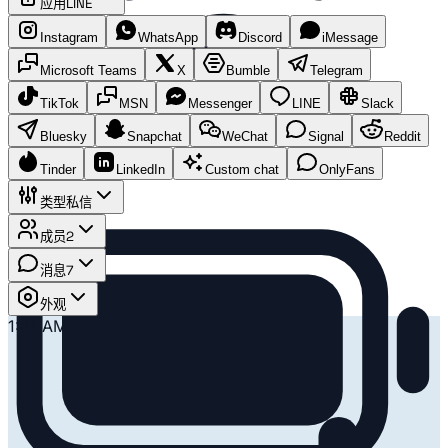
应用
LINE
Instagram
WhatsApp
Discord
iMessage
Microsoft Teams
X
Bumble
Telegram
TikTok
MSN
Messenger
LINE
Slack
Bluesky
Snapchat
WeChat
Signal
Reddit
Tinder
LinkedIn
Custom chat
OnlyFans
类型
私信
成员
2
消息
7
外观
1:41 AM