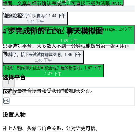
1:43 下午
版面、文案与细节确认完成后，可直接下载为清晰 PNG。
F
简单流程
能自定义名字和头像吗？
1:44 下午
1:44 下午
当然可以！还能切换不同平台样式，比如 Discord 或 iMessage。
1:45 下
4 步完成你的 LINE 聊天模拟图
午
1:45 下午
只要选对平台，大多数人不到一分钟就能做出第一张可用画
F
面。
太棒了，接下来试试群聊截图吧。
1:46 下午
1:46 下午
1
同意！制作聊天截图可能会成为我的新爱好。
1:47 下午
1:47 下午
选择平台
先选择最符合场景和受众预期的聊天外观。
2
设置人物
补上人物、头像与角色关系，让对话更可信。