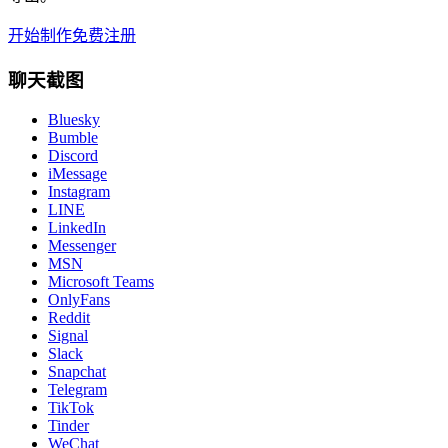
开始制作
免费注册
聊天截图
Bluesky
Bumble
Discord
iMessage
Instagram
LINE
LinkedIn
Messenger
MSN
Microsoft Teams
OnlyFans
Reddit
Signal
Slack
Snapchat
Telegram
TikTok
Tinder
WeChat