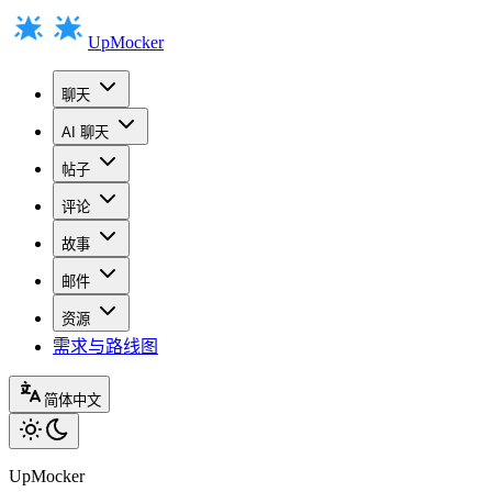
UpMocker
聊天
AI 聊天
帖子
评论
故事
邮件
资源
需求与路线图
简体中文
UpMocker