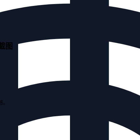
天截图
感。