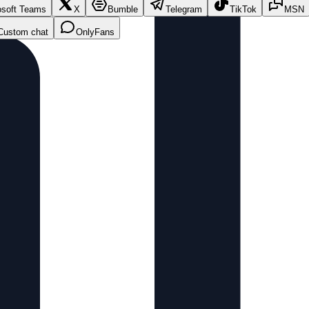
osoft Teams
X
Bumble
Telegram
TikTok
MSN
Custom chat
OnlyFans