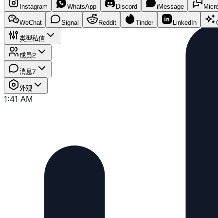
Instagram
WhatsApp
Discord
iMessage
Micr
WeChat
Signal
Reddit
Tinder
LinkedIn
类型
私信
成员
2
消息
7
外观
1:41 AM