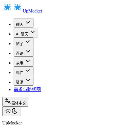
UpMocker
聊天
AI 聊天
帖子
评论
故事
邮件
资源
需求与路线图
简体中文
UpMocker