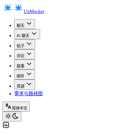
UpMocker
聊天
AI 聊天
帖子
评论
故事
邮件
资源
需求与路线图
简体中文