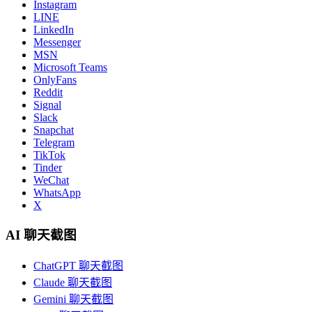
Instagram
LINE
LinkedIn
Messenger
MSN
Microsoft Teams
OnlyFans
Reddit
Signal
Slack
Snapchat
Telegram
TikTok
Tinder
WeChat
WhatsApp
X
AI 聊天截图
ChatGPT 聊天截图
Claude 聊天截图
Gemini 聊天截图