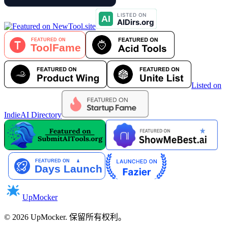
Listed on
IndieAI Directory
UpMocker
©
2026
UpMocker
.
保留所有权利。