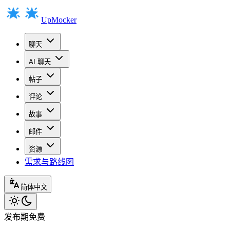
UpMocker
聊天
AI 聊天
帖子
评论
故事
邮件
资源
需求与路线图
简体中文
发布期免费