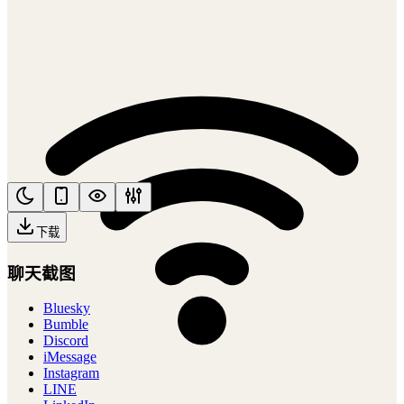
下载
聊天截图
Bluesky
Bumble
Discord
iMessage
Instagram
LINE