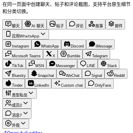
在同一页面中创建聊天、帖子和评论截图，支持平台原生细节
和分类切换。
聊天
AI 聊天
帖子
评论
故事
邮件
应用
WhatsApp
Instagram
WhatsApp
Discord
iMessage
Microsoft Teams
X
Bumble
Telegram
TikTok
MSN
Messenger
LINE
Slack
Bluesky
Snapchat
WeChat
Signal
Reddit
Tinder
LinkedIn
Custom chat
OnlyFans
类型
私信
成员
2
消息
7
外观
↗
Open full editor