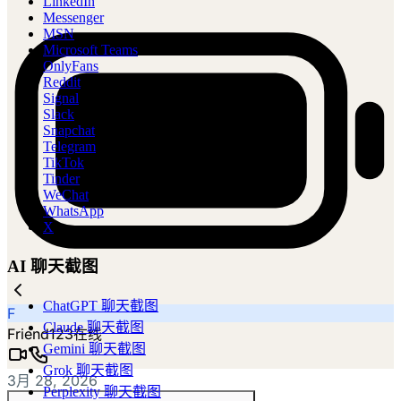
LinkedIn
Messenger
MSN
Microsoft Teams
OnlyFans
Reddit
Signal
Slack
Snapchat
Telegram
TikTok
Tinder
WeChat
WhatsApp
X
AI 聊天截图
ChatGPT 聊天截图
F
Claude 聊天截图
Friend123
在线
Gemini 聊天截图
Grok 聊天截图
3月 28, 2026
Perplexity 聊天截图