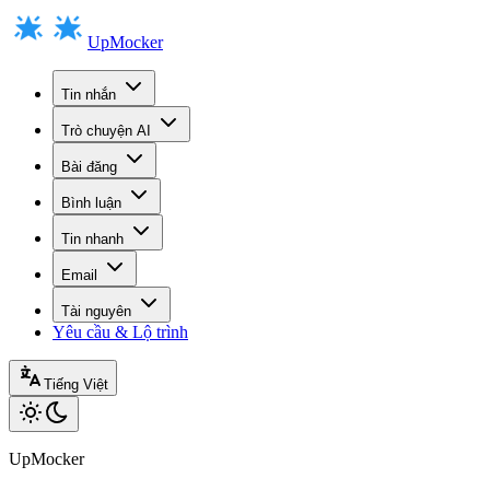
UpMocker
Tin nhắn
Trò chuyện AI
Bài đăng
Bình luận
Tin nhanh
Email
Tài nguyên
Yêu cầu & Lộ trình
Tiếng Việt
UpMocker