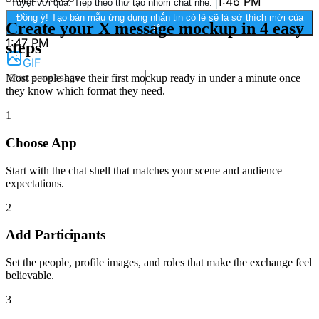
1:46 PM
Tuyệt vời quá. Tiếp theo thử tạo nhóm chat nhé.
Đồng ý! Tạo bản mẫu ứng dụng nhắn tin có lẽ sẽ là sở thích mới của
Create your X message mockup in 4 easy
tôi.
1:47 PM
steps
GIF
Most people have their first mockup ready in under a minute once
they know which format they need.
1
Choose App
Start with the chat shell that matches your scene and audience
expectations.
2
Add Participants
Set the people, profile images, and roles that make the exchange feel
believable.
3