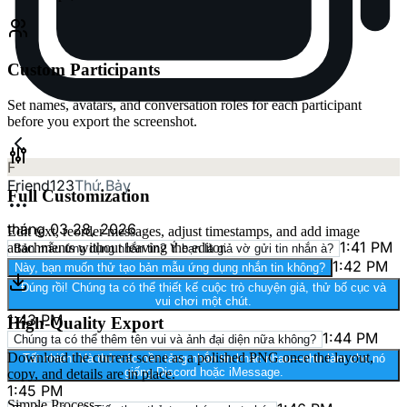
Custom Participants
Set names, avatars, and conversation roles for each participant
before you export the screenshot.
F
Friend123
Thứ Bảy
Full Customization
tháng 03 28, 2026
Edit text, reorder messages, adjust timestamps, and add image
1:41 PM
attachments without leaving the editor.
Bản mẫu ứng dụng nhắn tin? Ý bạn là giả vờ gửi tin nhắn à?
1:42 PM
Này, bạn muốn thử tạo bản mẫu ứng dụng nhắn tin không?
Đúng rồi! Chúng ta có thể thiết kế cuộc trò chuyện giả, thử bố cục và
vui chơi một chút.
1:43 PM
High-Quality Export
1:44 PM
Chúng ta có thể thêm tên vui và ảnh đại diện nữa không?
Download the current scene as a polished PNG once the layout,
Tất nhiên! Và thử các nền tảng nhắn tin khác nhau—như làm cho nó
giống Discord hoặc iMessage.
copy, and details are in place.
1:45 PM
Simple Process