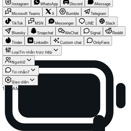
Instagram
WhatsApp
Discord
iMessage
Microsoft Teams
X
Bumble
Telegram
TikTok
MSN
Messenger
LINE
Slack
Bluesky
Snapchat
WeChat
Signal
Reddit
Tinder
LinkedIn
Custom chat
OnlyFans
Loại
Tin nhắn trực tiếp
Người
2
Tin nhắn
7
Giao diện
1:41 AM