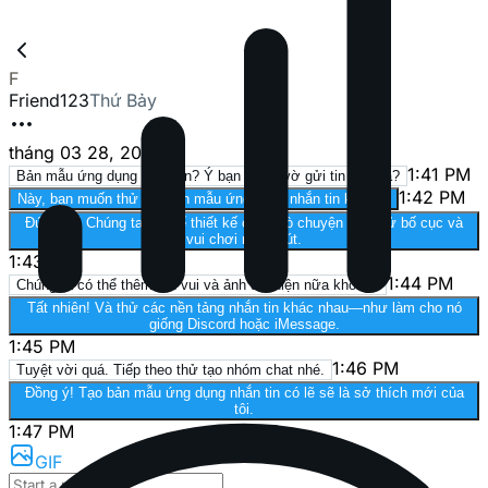
F
Friend123
Thứ Bảy
tháng 03 28, 2026
1:41 PM
Bản mẫu ứng dụng nhắn tin? Ý bạn là giả vờ gửi tin nhắn à?
1:42 PM
Này, bạn muốn thử tạo bản mẫu ứng dụng nhắn tin không?
Đúng rồi! Chúng ta có thể thiết kế cuộc trò chuyện giả, thử bố cục và
vui chơi một chút.
1:43 PM
1:44 PM
Chúng ta có thể thêm tên vui và ảnh đại diện nữa không?
Tất nhiên! Và thử các nền tảng nhắn tin khác nhau—như làm cho nó
giống Discord hoặc iMessage.
1:45 PM
1:46 PM
Tuyệt vời quá. Tiếp theo thử tạo nhóm chat nhé.
Đồng ý! Tạo bản mẫu ứng dụng nhắn tin có lẽ sẽ là sở thích mới của
tôi.
1:47 PM
GIF