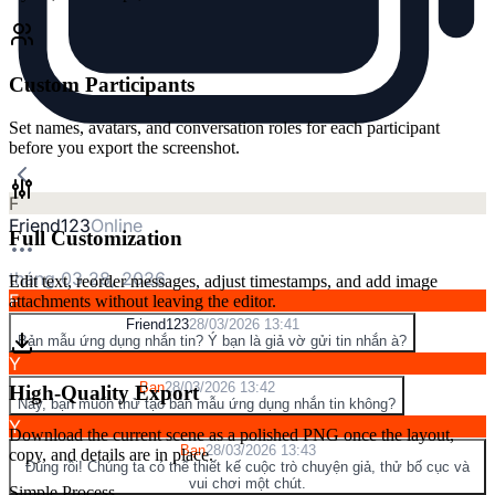
Custom Participants
Set names, avatars, and conversation roles for each participant
before you export the screenshot.
F
Friend123
Online
Full Customization
tháng 03 28, 2026
Edit text, reorder messages, adjust timestamps, and add image
F
attachments without leaving the editor.
Friend123
28/03/2026 13:41
Bản mẫu ứng dụng nhắn tin? Ý bạn là giả vờ gửi tin nhắn à?
Y
Bạn
28/03/2026 13:42
High-Quality Export
Này, bạn muốn thử tạo bản mẫu ứng dụng nhắn tin không?
Y
Download the current scene as a polished PNG once the layout,
Bạn
28/03/2026 13:43
copy, and details are in place.
Đúng rồi! Chúng ta có thể thiết kế cuộc trò chuyện giả, thử bố cục và
vui chơi một chút.
Simple Process