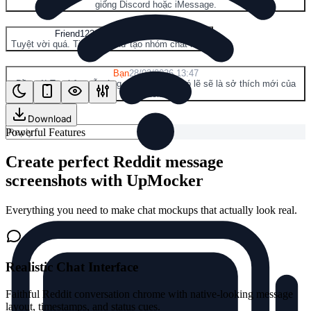
giống Discord hoặc iMessage.
F
Friend123
28/03/2026 13:46
Tuyệt vời quá. Tiếp theo thử tạo nhóm chat nhé.
Y
Bạn
28/03/2026 13:47
Đồng ý! Tạo bản mẫu ứng dụng nhắn tin có lẽ sẽ là sở thích mới của
tôi.
Download
Powerful Features
Create perfect Reddit message
screenshots with UpMocker
Everything you need to make chat mockups that actually look real.
Realistic Chat Interface
Faithful Reddit conversation chrome with native-looking message
layout, timestamps, and status cues.