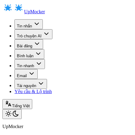
UpMocker
Tin nhắn
Trò chuyện AI
Bài đăng
Bình luận
Tin nhanh
Email
Tài nguyên
Yêu cầu & Lộ trình
Tiếng Việt
UpMocker