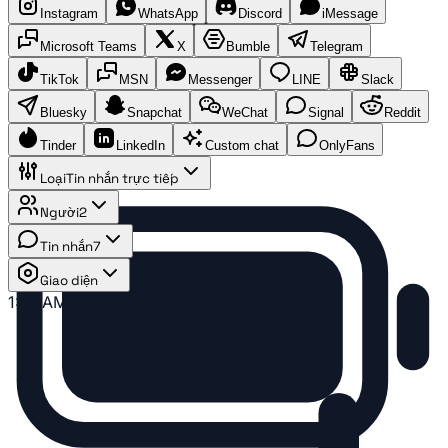
Instagram
WhatsApp
Discord
iMessage
Microsoft Teams
X
Bumble
Telegram
TikTok
MSN
Messenger
LINE
Slack
Bluesky
Snapchat
WeChat
Signal
Reddit
Tinder
LinkedIn
Custom chat
OnlyFans
Loại
Tin nhắn trực tiếp
Người
2
Tin nhắn
7
Giao diện
1:41 AM