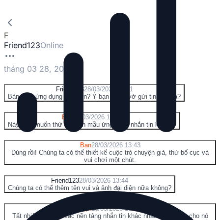
F
Friend123
Online
tháng 03 28, 2026
F
Friend123
28/03/2026 13:41
Bản mẫu ứng dụng nhắn tin? Ý bạn là giả vờ gửi tin nhắn à?
Y
Bạn
28/03/2026 13:42
Này, bạn muốn thử tạo bản mẫu ứng dụng nhắn tin không?
Y
Bạn
28/03/2026 13:43
Đúng rồi! Chúng ta có thể thiết kế cuộc trò chuyện giả, thử bố cục và
vui chơi một chút.
F
Friend123
28/03/2026 13:44
Chúng ta có thể thêm tên vui và ảnh đại diện nữa không?
Y
Bạn
28/03/2026 13:45
Tất nhiên! Và thử các nền tảng nhắn tin khác nhau—như làm cho nó