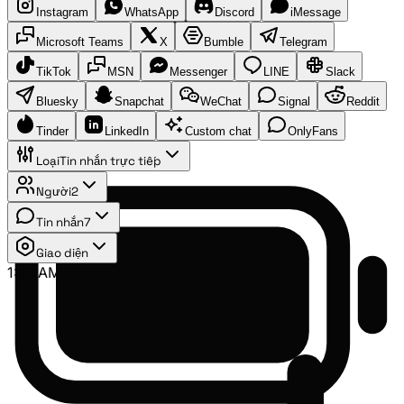
Instagram
WhatsApp
Discord
iMessage
Microsoft Teams
X
Bumble
Telegram
TikTok
MSN
Messenger
LINE
Slack
Bluesky
Snapchat
WeChat
Signal
Reddit
Tinder
LinkedIn
Custom chat
OnlyFans
Loại
Tin nhắn trực tiếp
Người
2
Tin nhắn
7
Giao diện
1:41 AM