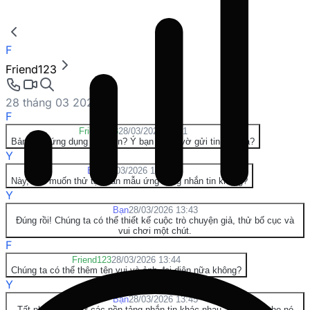
F
Friend123
28 tháng 03 2026
F
Friend123
28/03/2026 13:41
Bản mẫu ứng dụng nhắn tin? Ý bạn là giả vờ gửi tin nhắn à?
Y
Bạn
28/03/2026 13:42
Này, bạn muốn thử tạo bản mẫu ứng dụng nhắn tin không?
Y
Bạn
28/03/2026 13:43
Đúng rồi! Chúng ta có thể thiết kế cuộc trò chuyện giả, thử bố cục và
vui chơi một chút.
F
Friend123
28/03/2026 13:44
Chúng ta có thể thêm tên vui và ảnh đại diện nữa không?
Y
Bạn
28/03/2026 13:45
Tất nhiên! Và thử các nền tảng nhắn tin khác nhau—như làm cho nó