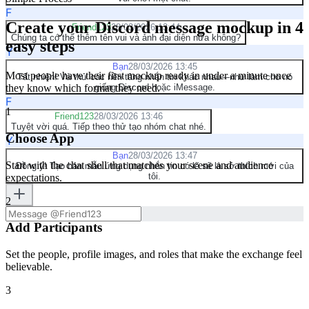
F
Create your Discord message mockup in 4
Friend123
28/03/2026 13:44
Chúng ta có thể thêm tên vui và ảnh đại diện nữa không?
easy steps
Y
Bạn
28/03/2026 13:45
Most people have their first mockup ready in under a minute once
Tất nhiên! Và thử các nền tảng nhắn tin khác nhau—như làm cho nó
they know which format they need.
giống Discord hoặc iMessage.
F
1
Friend123
28/03/2026 13:46
Tuyệt vời quá. Tiếp theo thử tạo nhóm chat nhé.
Choose App
Y
Bạn
28/03/2026 13:47
Start with the chat shell that matches your scene and audience
Đồng ý! Tạo bản mẫu ứng dụng nhắn tin có lẽ sẽ là sở thích mới của
tôi.
expectations.
2
Add Participants
Set the people, profile images, and roles that make the exchange feel
believable.
3