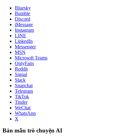
Bluesky
Bumble
Discord
iMessage
Instagram
LINE
LinkedIn
Messenger
MSN
Microsoft Teams
OnlyFans
Reddit
Signal
Slack
Snapchat
Telegram
TikTok
Tinder
WeChat
WhatsApp
X
Bản mẫu trò chuyện AI