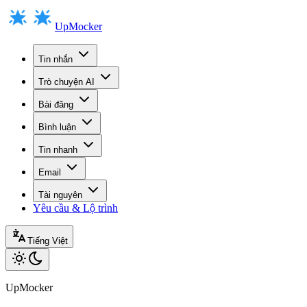
UpMocker
Tin nhắn
Trò chuyện AI
Bài đăng
Bình luận
Tin nhanh
Email
Tài nguyên
Yêu cầu & Lộ trình
Tiếng Việt
UpMocker