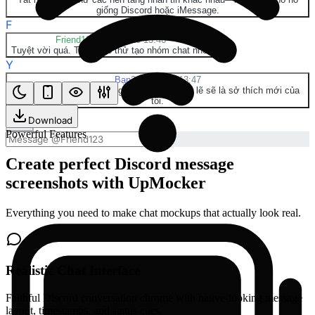
giống Discord hoặc iMessage.
F
Friend123
28/03/2026 13:46
Tuyệt vời quá. Tiếp theo thử tạo nhóm chat nhé.
Y
Bạn
28/03/2026 13:47
Đồng ý! Tạo bản mẫu ứng dụng nhắn tin có lẽ sẽ là sở thích mới của
tôi.
Download
Powerful Features
Create perfect Discord message
screenshots with UpMocker
Everything you need to make chat mockups that actually look real.
Realistic Chat Interface
Faithful Discord conversation chrome with native-looking message
layout, timestamps, and status cues.