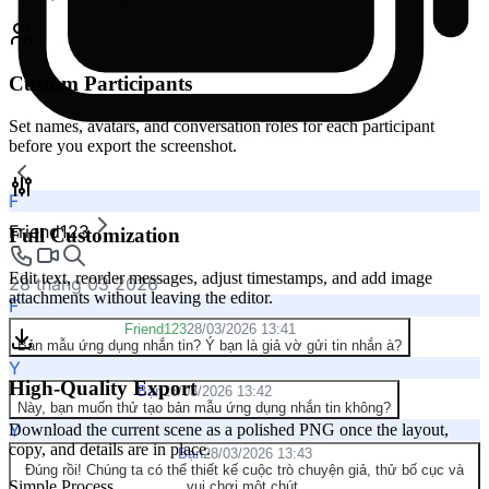
Custom Participants
Set names, avatars, and conversation roles for each participant
before you export the screenshot.
F
Friend123
Full Customization
Edit text, reorder messages, adjust timestamps, and add image
28 tháng 03 2026
attachments without leaving the editor.
F
Friend123
28/03/2026 13:41
Bản mẫu ứng dụng nhắn tin? Ý bạn là giả vờ gửi tin nhắn à?
Y
High-Quality Export
Bạn
28/03/2026 13:42
Này, bạn muốn thử tạo bản mẫu ứng dụng nhắn tin không?
Y
Download the current scene as a polished PNG once the layout,
copy, and details are in place.
Bạn
28/03/2026 13:43
Đúng rồi! Chúng ta có thể thiết kế cuộc trò chuyện giả, thử bố cục và
Simple Process
vui chơi một chút.