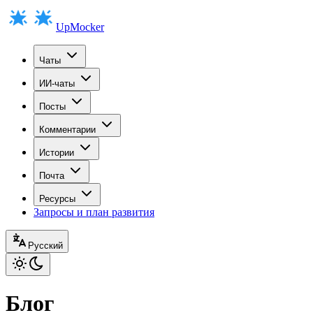
UpMocker
Чаты
ИИ-чаты
Посты
Комментарии
Истории
Почта
Ресурсы
Запросы и план развития
Русский
Блог