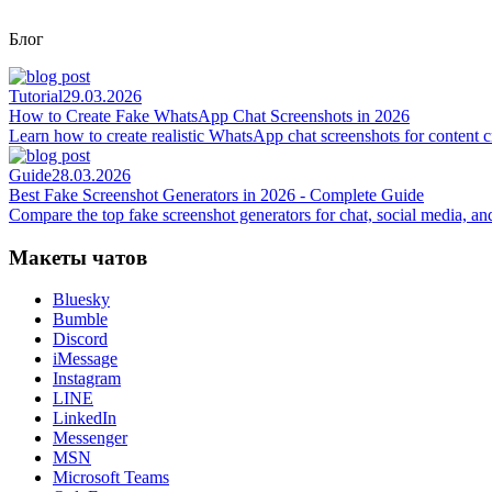
Блог
Tutorial
29.03.2026
How to Create Fake WhatsApp Chat Screenshots in 2026
Learn how to create realistic WhatsApp chat screenshots for content 
Guide
28.03.2026
Best Fake Screenshot Generators in 2026 - Complete Guide
Compare the top fake screenshot generators for chat, social media, and
Макеты чатов
Bluesky
Bumble
Discord
iMessage
Instagram
LINE
LinkedIn
Messenger
MSN
Microsoft Teams