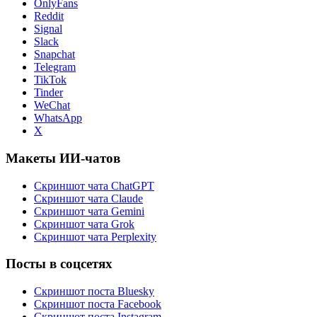
OnlyFans
Reddit
Signal
Slack
Snapchat
Telegram
TikTok
Tinder
WeChat
WhatsApp
X
Макеты ИИ-чатов
Скриншот чата ChatGPT
Скриншот чата Claude
Скриншот чата Gemini
Скриншот чата Grok
Скриншот чата Perplexity
Посты в соцсетях
Скриншот поста Bluesky
Скриншот поста Facebook
Скриншот поста Instagram