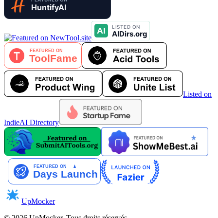
Listed on
IndieAI Directory
UpMocker
©
2026
UpMocker
.
Tous droits réservés.